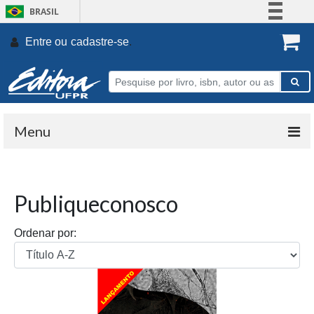
BRASIL
Simplifique!
Entre ou
cadastre-se
.
Comunica BR
Participe
Acesso à informação
Legislação
Menu
Canais
Publiqueconosco
Ordenar por: