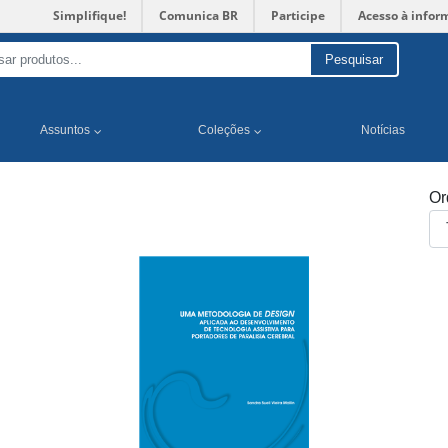
Simplifique!
Comunica BR
Participe
Acesso à infor
Pesquisar
Assuntos
Coleções
Notícias
Or