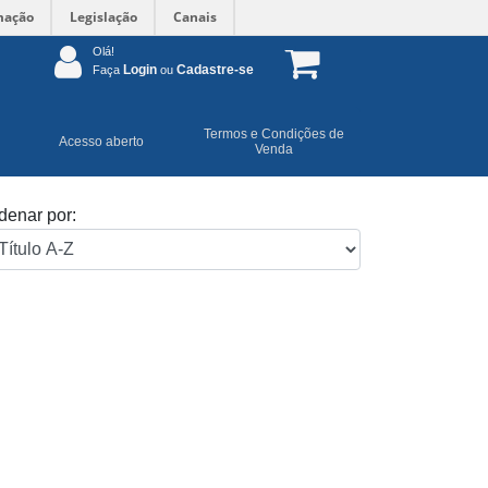
mação
Legislação
Canais
Olá!
Login
Cadastre-se
Faça
ou
Termos e Condições de
Acesso aberto
Venda
denar por: