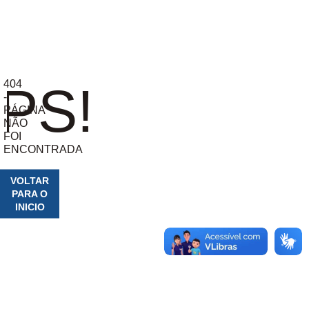
404
PS!
-
PÁGINA
NÃO
FOI
ENCONTRADA
VOLTAR
PARA O
INICIO