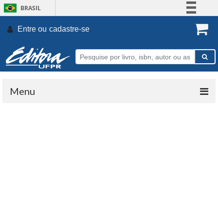
BRASIL
Simplifique!
Entre ou
cadastre-se
.
Comunica BR
Participe
Acesso à informação
Legislação
Menu
Canais