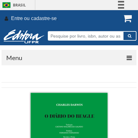
BRASIL
Simplifique!
Entre ou
cadastre-se
.
Comunica BR
Participe
Acesso à informação
Legislação
Menu
Canais