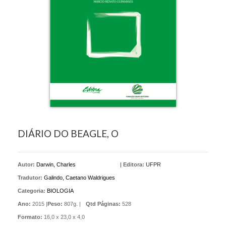
DIÁRIO DO BEAGLE, O
Autor:
Darwin, Charles
|
Editora:
UFPR
Tradutor:
Galindo, Caetano Waldrigues
Categoria:
BIOLOGIA
Ano:
2015 |
Peso:
807g. |
Qtd Páginas:
528
Formato:
16,0 x 23,0 x 4,0