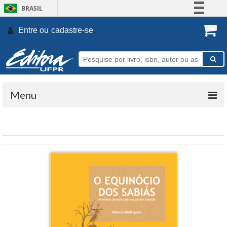
BRASIL
Simplifique!
Entre ou
cadastre-se
.
Comunica BR
Participe
Acesso à informação
Legislação
Menu
Canais