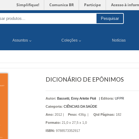
Simplifique!
Comunica BR
Participe
Acesso à infor
Pesquisar
Assuntos
Coleções
Notícias
DICIONÁRIO DE EPÔNIMOS
Autor:
Bassetti, Enny Arlette Pioli
|
Editora:
UFPR
Categoria:
CIÊNCIAS DA SAÚDE
Ano:
2012 |
Peso:
436g. |
Qtd Páginas:
182
Formato:
21,0 x 27,5 x 1,0
ISBN:
9788573352917