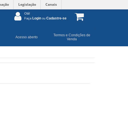
mação
Legislação
Canais
Olá!
Login
Cadastre-se
Faça
ou
Termos e Condições de
Acesso aberto
Venda