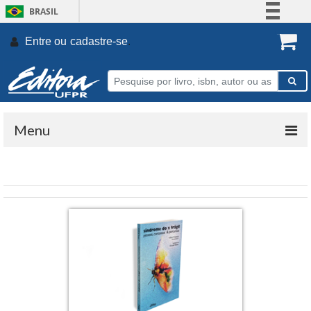
BRASIL
Simplifique!
Entre ou
cadastre-se
.
Comunica BR
Participe
Acesso à informação
Legislação
Menu
Canais