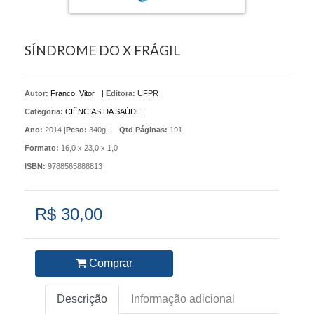
SÍNDROME DO X FRÁGIL
Autor:
Franco, Vitor
|
Editora:
UFPR
Categoria:
CIÊNCIAS DA SAÚDE
Ano:
2014 |
Peso:
340g. |
Qtd Páginas:
191
Formato:
16,0 x 23,0 x 1,0
ISBN:
9788565888813
R$ 30,00
Comprar
Descrição
Informação adicional