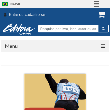
BRASIL
Simplifique!
Entre ou
cadastre-se
.
Comunica BR
Participe
Acesso à informação
Legislação
Menu
Canais