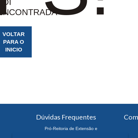
FOI
ENCONTRADA
VOLTAR
PARA O
INICIO
Dúvidas Frequentes
Com
Pró-Reitoria de Extensão e
Cultura