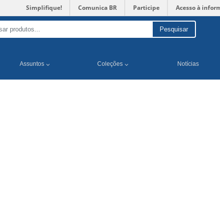
Simplifique!
Comunica BR
Participe
Acesso à infor
Pesquisar
Assuntos
Coleções
Notícias