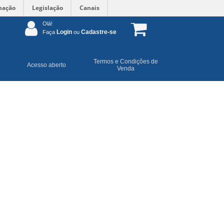
mação
Legislação
Canais
Olá!
Login
Cadastre-se
Faça
ou
Termos e Condições de
Acesso aberto
Venda