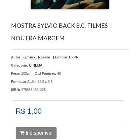
MOSTRA SYLVIO BACK 8.0: FILMES
NOUTRA MARGEM
Autor:
Kaminski, Rosane
|
Editora:
UFPR
Categoria:
CINEMA
Peso:
100g. |
Qtd Páginas:
40
Formato:
21,0 x 28,0 x 0,5
ISBN:
9788584801206
R$ 1,00
Indisponível