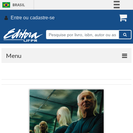
BRASIL
Simplifique!
Entre ou
cadastre-se
.
Comunica BR
Participe
Acesso à informação
Legislação
Menu
Canais