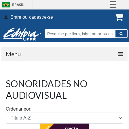
BRASIL
Simplifique!
Entre ou
cadastre-se
.
Comunica BR
Participe
Acesso à informação
Legislação
Menu
Canais
SONORIDADES NO
AUDIOVISUAL
Ordenar por: