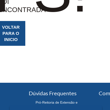
FOI
ENCONTRADA
VOLTAR
PARA O
INICIO
Dúvidas Frequentes
Com
Pró-Reitoria de Extensão e
Cultura