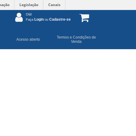
mação
Legislação
Canais
Olá!
Login
Cadastre-se
Faça
ou
Termos e Condições de
Acesso aberto
Venda