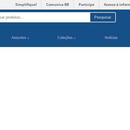
Simplifique!
Comunica BR
Participe
Acesso à infor
Pesquisar
Assuntos
Coleções
Notícias