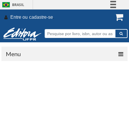
BRASIL
Simplifique!
Entre ou
cadastre-se
.
Comunica BR
Participe
Acesso à informação
Legislação
Menu
Canais