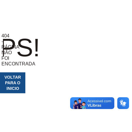
404
PS!
-
PÁGINA
NÃO
FOI
ENCONTRADA
VOLTAR
PARA O
INICIO