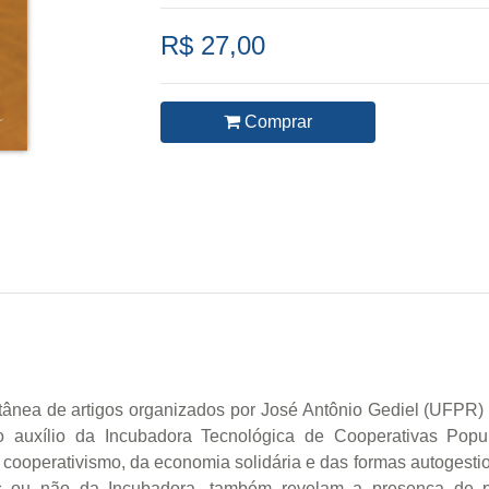
R$ 27,00
Comprar
nea de artigos organizados por José Antônio Gediel (UFPR) q
o auxílio da Incubadora Tecnológica de Cooperativas Pop
cooperativismo, da economia solidária e das formas autogestio
s ou não da Incubadora, também revelam a presença de 