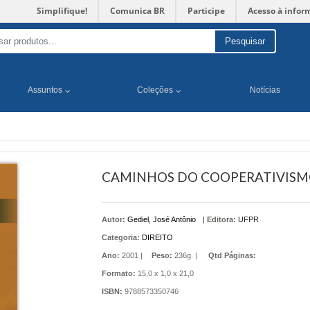
Simplifique!
Comunica BR
Participe
Acesso à infor
Pesquisar
Assuntos
Coleções
Notícias
CAMINHOS DO COOPERATIVISMO
Autor:
Gediel, José Antônio
|
Editora:
UFPR
Categoria:
DIREITO
Ano:
2001 |
Peso:
236g. |
Qtd Páginas:
Formato:
15,0 x 1,0 x 21,0
ISBN:
9788573350746