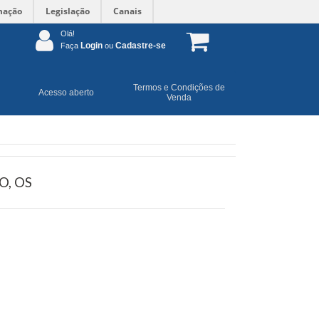
mação
Legislação
Canais
Olá!
Login
Cadastre-se
Faça
ou
Termos e Condições de
Acesso aberto
Venda
, OS