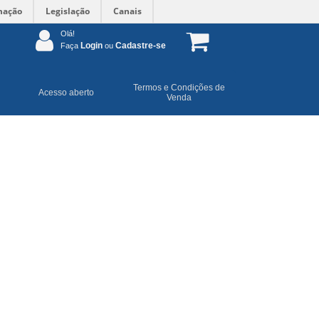
mação
Legislação
Canais
Olá!
Login
Cadastre-se
Faça
ou
Termos e Condições de
Acesso aberto
Venda