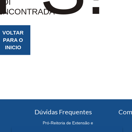
FOI
ENCONTRADA
VOLTAR
PARA O
INICIO
Dúvidas Frequentes
Com
Pró-Reitoria de Extensão e
Cultura