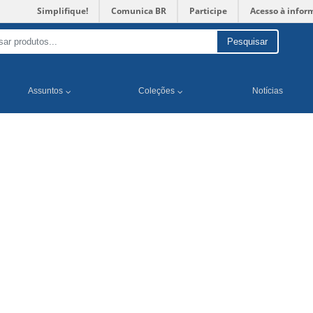
Simplifique!
Comunica BR
Participe
Acesso à infor
Pesquisar
Assuntos
Coleções
Notícias