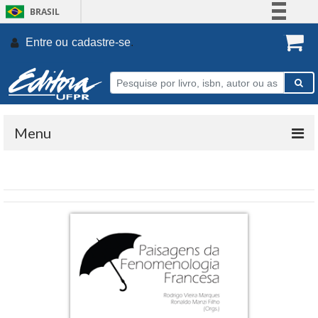
BRASIL
Simplifique!
Entre ou
cadastre-se
.
Comunica BR
Participe
Acesso à informação
Legislação
Menu
Canais