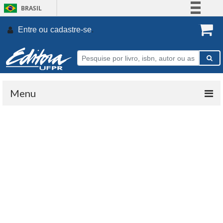
BRASIL
Simplifique!
Entre ou
cadastre-se
.
Comunica BR
Participe
Acesso à informação
Legislação
Menu
Canais