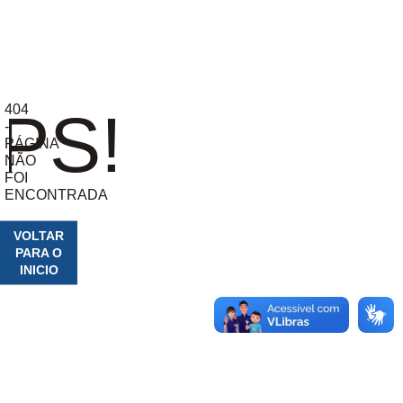
404
PS!
-
PÁGINA
NÃO
FOI
ENCONTRADA
VOLTAR
PARA O
INICIO