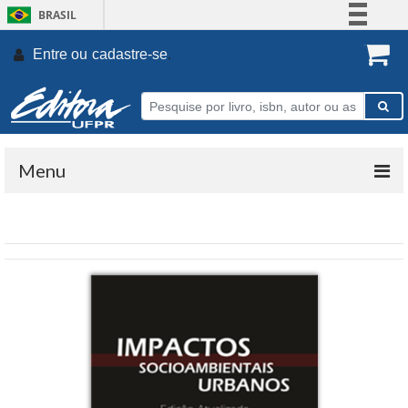
BRASIL
Simplifique!
Entre ou
cadastre-se
.
Comunica BR
Participe
Acesso à informação
Legislação
Menu
Canais