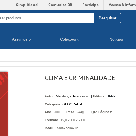
Simplifique!
Comunica BR
Participe
Acesso à infor
Pesquisar
Assuntos
Coleções
Notícias
CLIMA E CRIMINALIDADE
Autor:
Mendonça, Francisco
|
Editora:
UFPR
Categoria:
GEOGRAFIA
Ano:
2001 |
Peso:
244g. |
Qtd Páginas:
Formato:
15,0 x 1,0 x 21,0
ISBN:
9788573350715