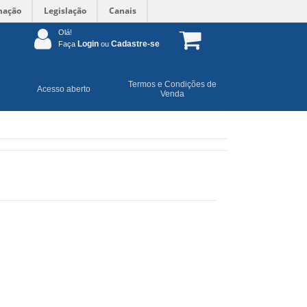
mação
Legislação
Canais
Olá!
Login
Cadastre-se
Faça
ou
Termos e Condições de
Acesso aberto
Venda