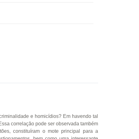
e criminalidade e homicídios? Em havendo tal
s? Essa correlação pode ser observada também
tões, constituíram o mote principal para a
uestionamentos, bem como uma interessante