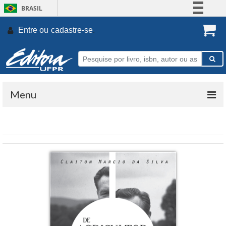
BRASIL
Simplifique!
Entre ou
cadastre-se
.
Comunica BR
Participe
Acesso à informação
Legislação
Menu
Canais