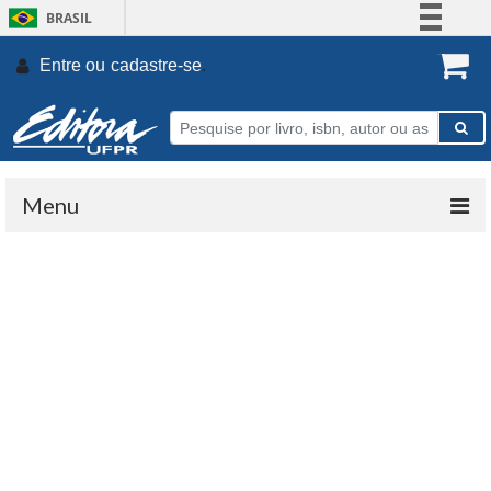
BRASIL
Simplifique!
Entre ou
cadastre-se
.
Comunica BR
Participe
Acesso à informação
Legislação
Menu
Canais