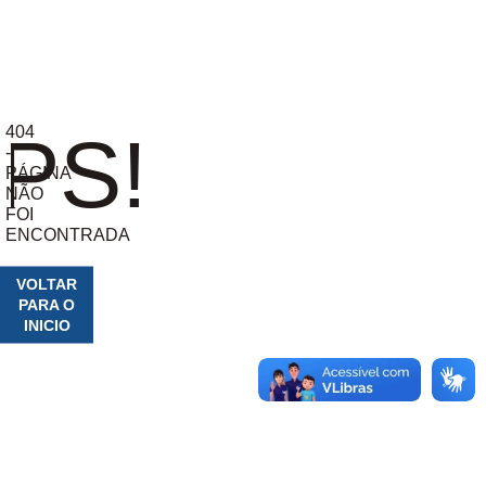
404
PS!
-
PÁGINA
NÃO
FOI
ENCONTRADA
VOLTAR
PARA O
INICIO