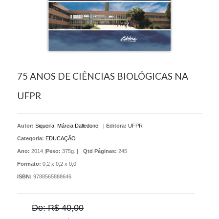
75 ANOS DE CIÊNCIAS BIOLÓGICAS NA
UFPR
Autor:
Siqueira, Márcia Dalledone
|
Editora:
UFPR
Categoria:
EDUCAÇÃO
Ano:
2014 |
Peso:
375g. |
Qtd Páginas:
245
Formato:
0,2 x 0,2 x 0,0
ISBN:
9788565888646
De: R$ 40,00