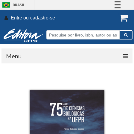
BRASIL
Simplifique!
Entre ou
cadastre-se
.
Comunica BR
Participe
Acesso à informação
Legislação
Menu
Canais