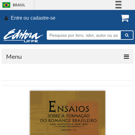
BRASIL
Simplifique!
Entre ou
cadastre-se
.
Comunica BR
Participe
Acesso à informação
Legislação
Menu
Canais