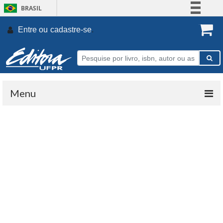
BRASIL
Simplifique!
Entre ou
cadastre-se
.
Comunica BR
Participe
Acesso à informação
Legislação
Menu
Canais