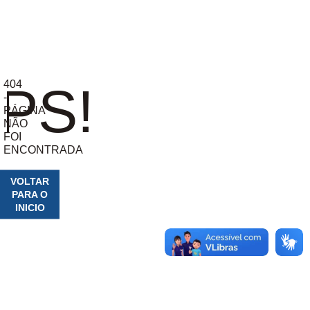
404
PS!
-
PÁGINA
NÃO
FOI
ENCONTRADA
VOLTAR
PARA O
INICIO