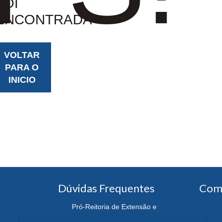
FOI
ENCONTRADA
VOLTAR
PARA O
INICIO
Dúvidas Frequentes
Com
Pró-Reitoria de Extensão e
Cultura