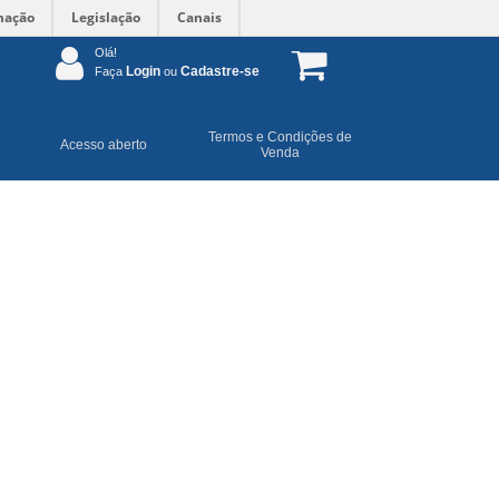
mação
Legislação
Canais
Olá!
Login
Cadastre-se
Faça
ou
Termos e Condições de
Acesso aberto
Venda