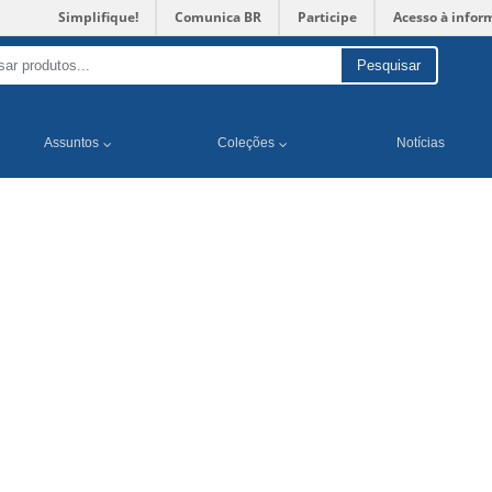
Simplifique!
Comunica BR
Participe
Acesso à infor
Pesquisar
Assuntos
Coleções
Notícias