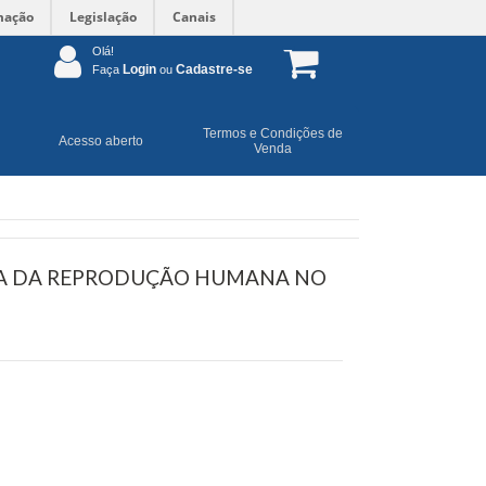
mação
Legislação
Canais
Olá!
Login
Cadastre-se
Faça
ou
Termos e Condições de
Acesso aberto
Venda
IA DA REPRODUÇÃO HUMANA NO