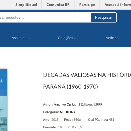
Simplifique!
Comunica BR
Participe
Acesso à infor
Pesquisar
Assuntos
Coleções
Notícias
DÉCADAS VALIOSAS NA HISTÓR
PARANÁ (1960-1970)
Autor:
Arnt, Ivo Carlos
|
Editora:
UFPR
Categoria:
MEDICINA
Ano:
2013 |
Peso:
860g. |
Qtd Páginas:
451
Formato:
18,0 x 23,0 x 3,5