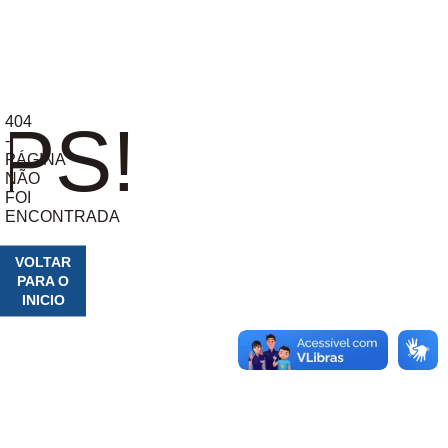
404
PS!
-
PÁGINA
NÃO
FOI
ENCONTRADA
VOLTAR
PARA O
INICIO