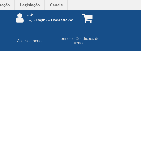
mação
Legislação
Canais
Olá!
Login
Cadastre-se
Faça
ou
Termos e Condições de
Acesso aberto
Venda