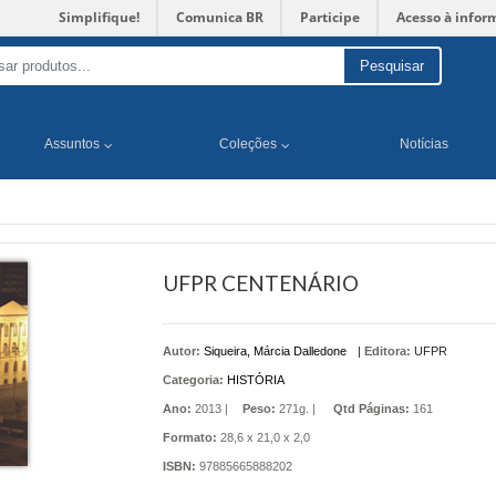
Simplifique!
Comunica BR
Participe
Acesso à infor
Pesquisar
Assuntos
Coleções
Notícias
UFPR CENTENÁRIO
Autor:
Siqueira, Márcia Dalledone
|
Editora:
UFPR
Categoria:
HISTÓRIA
Ano:
2013 |
Peso:
271g. |
Qtd Páginas:
161
Formato:
28,6 x 21,0 x 2,0
ISBN:
97885665888202