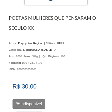
POETAS MULHERES QUE PENSARAM O
SECULO XX
Autor:
Przybycien, Regina
|
Editora:
UFPR
Categoria:
LITERATURA BRASILEIRA
Ano:
2008 |
Peso:
304g. |
Qtd Páginas:
160
Formato:
16,0 x 23,0 x 1,0
ISBN:
9788573352061
R$ 30,00
Indisponível