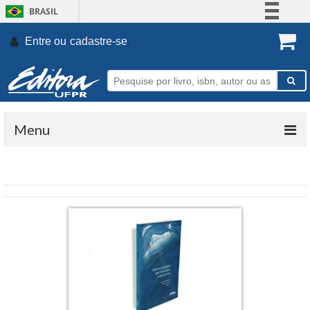
BRASIL
Simplifique!
Entre ou
cadastre-se
.
Comunica BR
Participe
Acesso à informação
Legislação
Menu
Canais