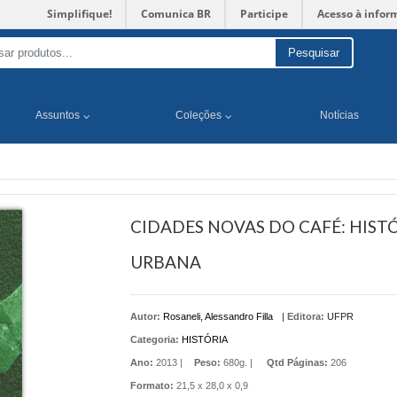
Simplifique!
Comunica BR
Participe
Acesso à infor
Pesquisar
Assuntos
Coleções
Notícias
CIDADES NOVAS DO CAFÉ: HIST
URBANA
Autor:
Rosaneli, Alessandro Filla
|
Editora:
UFPR
Categoria:
HISTÓRIA
Ano:
2013 |
Peso:
680g. |
Qtd Páginas:
206
Formato:
21,5 x 28,0 x 0,9