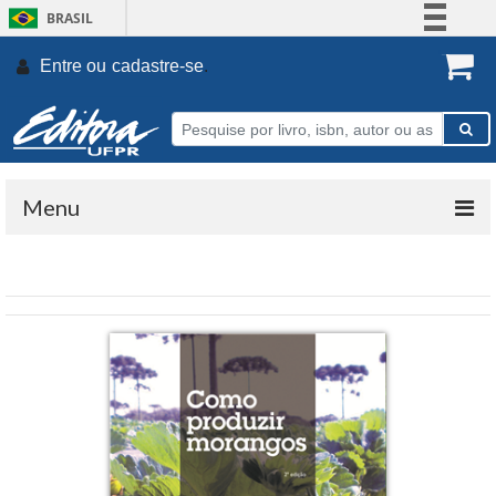
BRASIL
Simplifique!
Entre ou
cadastre-se
.
Comunica BR
Participe
Acesso à informação
Legislação
Menu
Canais