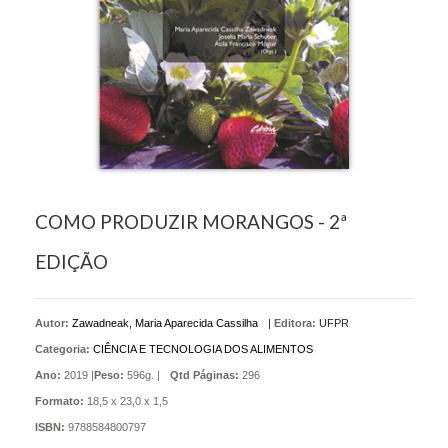
COMO PRODUZIR MORANGOS - 2ª
EDIÇÃO
Autor:
Zawadneak, Maria Aparecida Cassilha
|
Editora:
UFPR
Categoria:
CIÊNCIA E TECNOLOGIA DOS ALIMENTOS
Ano:
2019 |
Peso:
596g. |
Qtd Páginas:
296
Formato:
18,5 x 23,0 x 1,5
ISBN:
9788584800797