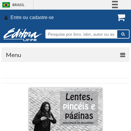
BRASIL
Simplifique!
Entre ou
cadastre-se
.
Comunica BR
Participe
Acesso à informação
Legislação
Menu
Canais