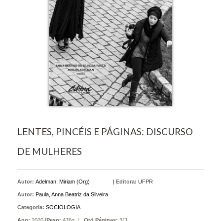
LENTES, PINCÉIS E PÁGINAS: DISCURSO
DE MULHERES
Autor:
Adelman, Miriam (Org)
|
Editora:
UFPR
Autor:
Paula, Anna Beatriz da Silveira
Categoria:
SOCIOLOGIA
Ano:
2020 |
Peso:
476g. |
Qtd Páginas:
311