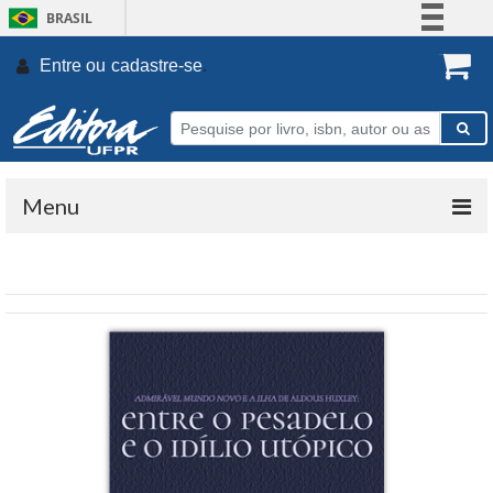
BRASIL
Simplifique!
Entre ou
cadastre-se
.
Comunica BR
Participe
Acesso à informação
Legislação
Menu
Canais