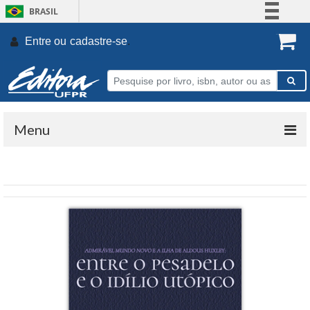
BRASIL
Simplifique!
Entre ou
cadastre-se
.
Comunica BR
Participe
Acesso à informação
Legislação
Menu
Canais