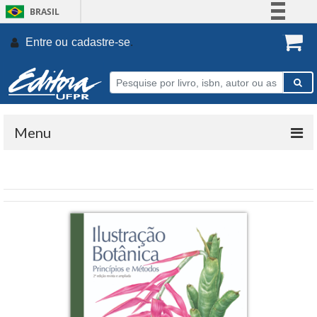
BRASIL
Simplifique!
Entre ou
cadastre-se
.
Comunica BR
Participe
Acesso à informação
Legislação
Menu
Canais