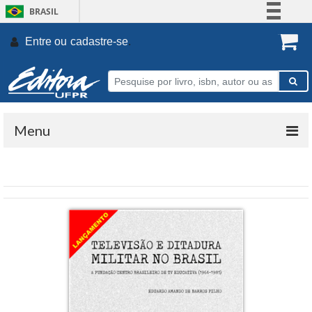
BRASIL
Simplifique!
Entre ou
cadastre-se
.
Comunica BR
Participe
Acesso à informação
Legislação
Menu
Canais