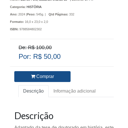
Categoria:
HISTÓRIA
Ano:
2024 |
Peso:
545g. |
Qtd Páginas:
332
Formato:
16,0 x 23,0 x 2,0
ISBN:
9788584802302
De: R$ 100,00
Por: R$ 50,00
Comprar
Descrição
Informação adicional
Descrição
Adaptado da tese de doutorado em história, este