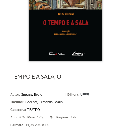
TEMPO E A SALA, O
Autor:
Strauss, Botho
|
Editora:
UFPR
Tradutor:
Boechat, Fernanda Boarin
Categoria:
TEATRO
Ano:
2024 |
Peso:
170g. |
Qtd Páginas:
125
Formato:
14,0 x 20,0 x 1,0