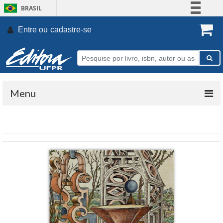
BRASIL
Simplifique!
Entre ou
cadastre-se
.
Comunica BR
Participe
Acesso à informação
Legislação
Menu
Canais