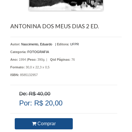
ANTONINA DOS MEUS DIAS 2 ED.
Autor:
Nascimento, Eduardo
|
Editora:
UFPR
Categoria:
FOTOGRAFIA
Ano:
1994 |
Peso:
390g. |
Qtd Páginas:
76
Formato:
30,0 x 22,3 x 0,5
ISBN:
8585132957
De: R$ 40,00
Por: R$ 20,00
Comprar