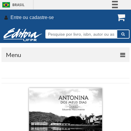
BRASIL
Simplifique!
Entre ou
cadastre-se
.
Comunica BR
Participe
Acesso à informação
Legislação
Menu
Canais