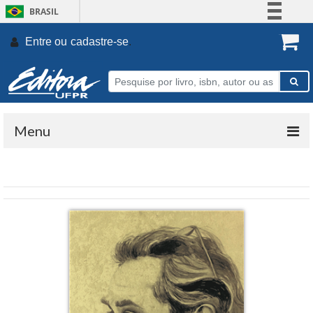
BRASIL
Simplifique!
Entre ou
cadastre-se
.
Comunica BR
Participe
Acesso à informação
Legislação
Menu
Canais