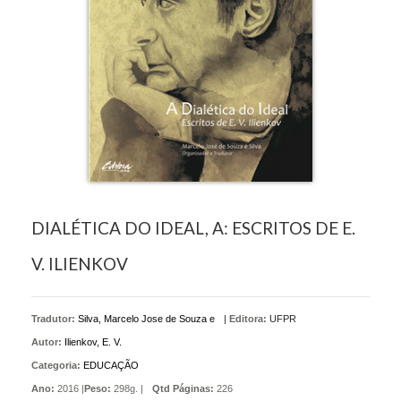
DIALÉTICA DO IDEAL, A: ESCRITOS DE E.
V. ILIENKOV
Tradutor:
Silva, Marcelo Jose de Souza e
|
Editora:
UFPR
Autor:
Ilienkov, E. V.
Categoria:
EDUCAÇÃO
Ano:
2016 |
Peso:
298g. |
Qtd Páginas:
226