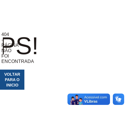
404
PS!
-
PÁGINA
NÃO
FOI
ENCONTRADA
VOLTAR
PARA O
INICIO