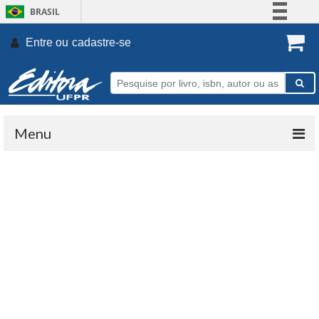
BRASIL
Simplifique!
Entre ou
cadastre-se
.
Comunica BR
Participe
Acesso à informação
Legislação
Menu
Canais