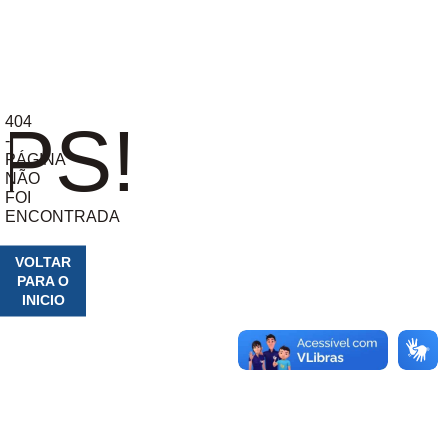
404
PS!
-
PÁGINA
NÃO
FOI
ENCONTRADA
VOLTAR
PARA O
INICIO