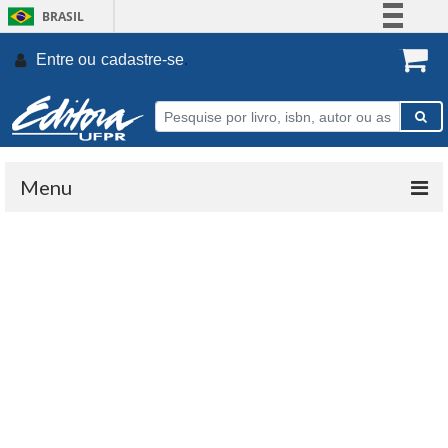
BRASIL
Simplifique!
Entre ou
cadastre-se
.
Comunica BR
Participe
Acesso à informação
Legislação
Menu
Canais