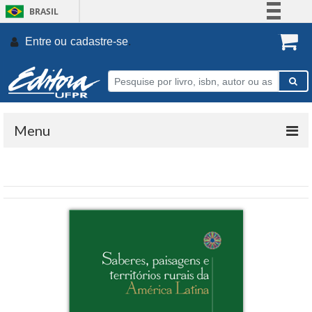
BRASIL
Simplifique!
Entre ou
cadastre-se
.
Comunica BR
Participe
Acesso à informação
Legislação
Menu
Canais