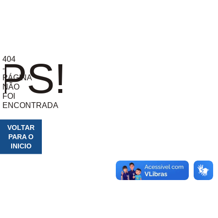
404
PS!
-
PÁGINA
NÃO
FOI
ENCONTRADA
VOLTAR
PARA O
INICIO