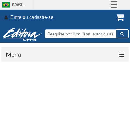
BRASIL
Simplifique!
Entre ou
cadastre-se
.
Comunica BR
Participe
Acesso à informação
Legislação
Menu
Canais