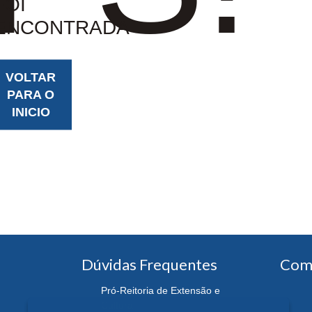
FOI
ENCONTRADA
VOLTAR
PARA O
INICIO
Dúvidas Frequentes
Com
Pró-Reitoria de Extensão e
Cultura