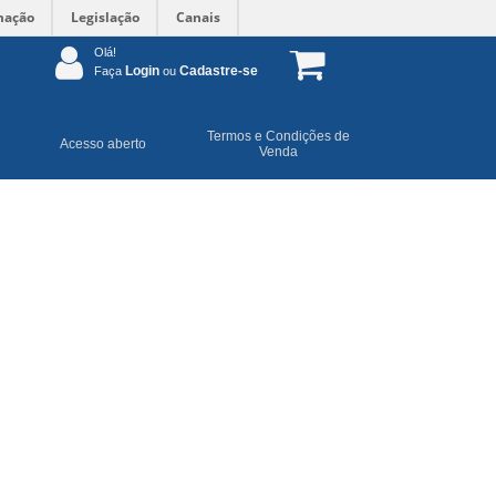
mação
Legislação
Canais
Olá!
Login
Cadastre-se
Faça
ou
Termos e Condições de
Acesso aberto
Venda