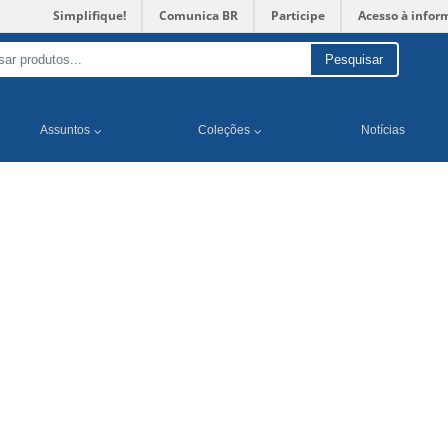
Simplifique!
Comunica BR
Participe
Acesso à infor
Pesquisar
Assuntos
Coleções
Notícias