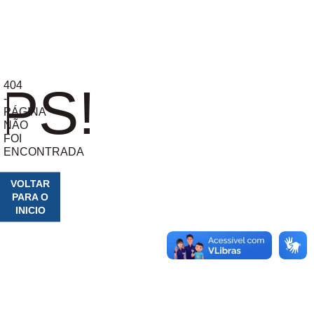
404
PS!
-
PÁGINA
NÃO
FOI
ENCONTRADA
VOLTAR
PARA O
INICIO