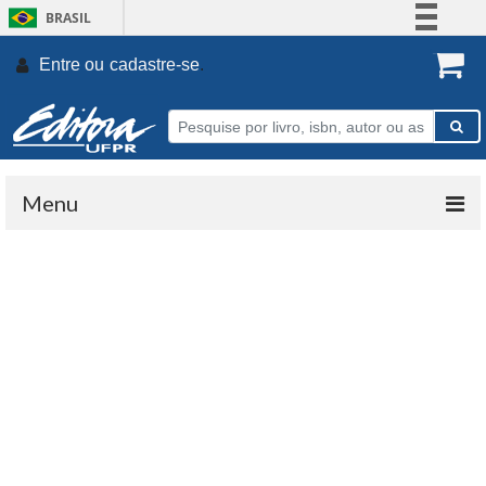
BRASIL
Simplifique!
Entre ou
cadastre-se
.
Comunica BR
Participe
Acesso à informação
Legislação
Menu
Canais