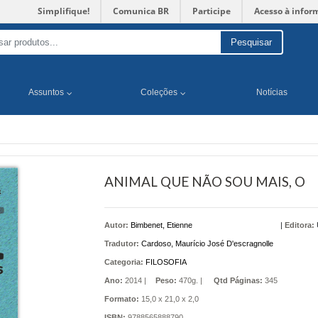
Simplifique!
Comunica BR
Participe
Acesso à infor
Pesquisar
Assuntos
Coleções
Notícias
ANIMAL QUE NÃO SOU MAIS, O
Autor:
Bimbenet, Etienne
|
Editora:
Tradutor:
Cardoso, Maurício José D'escragnolle
Categoria:
FILOSOFIA
Ano:
2014 |
Peso:
470g. |
Qtd Páginas:
345
Formato:
15,0 x 21,0 x 2,0
ISBN:
9788565888790