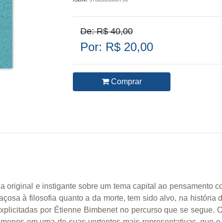
De: R$ 40,00
Por: R$ 20,00
Comprar
fica original e instigante sobre um tema capital ao pensament
osa à filosofia quanto a da morte, tem sido alvo, na história 
explicitadas por Étienne Bimbenet no percurso que se segue. 
o menos em uma de suas vertentes mais representativas, que o