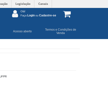
mação
Legislação
Canais
Olá!
Login
Cadastre-se
Faça
ou
Termos e Condições de
Acesso aberto
Venda
UFPR