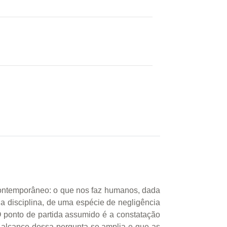
o contemporâneo: o que nos faz humanos, dada
da disciplina, de uma espécie de negligência
O ponto de partida assumido é a constatação
 alcance dessa pergunta se amplia e que as