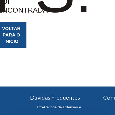
FOI
ENCONTRADA
VOLTAR
PARA O
INICIO
Dúvidas Frequentes
Com
Pró-Reitoria de Extensão e
Cultura