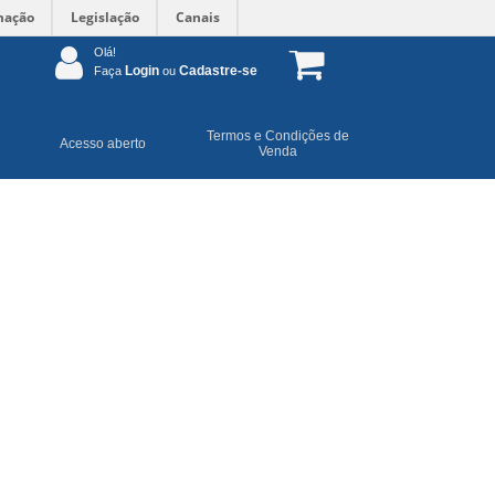
mação
Legislação
Canais
Olá!
Login
Cadastre-se
Faça
ou
Termos e Condições de
Acesso aberto
Venda