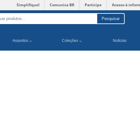
Simplifique!
Comunica BR
Participe
Acesso à infor
Pesquisar
Assuntos
Coleções
Notícias