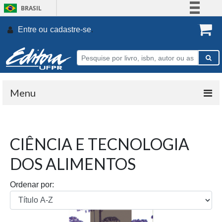
BRASIL
Simplifique!
Entre ou
cadastre-se
.
Comunica BR
Participe
Acesso à informação
Legislação
Menu
Canais
CIÊNCIA E TECNOLOGIA
DOS ALIMENTOS
Ordenar por: