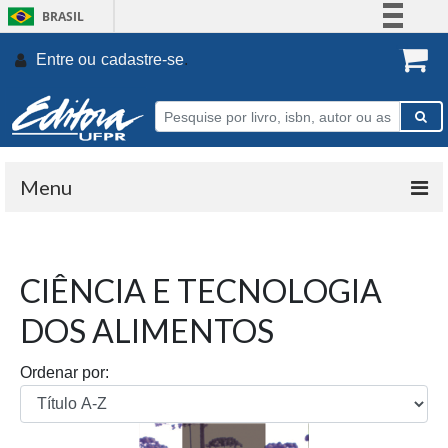
BRASIL
Simplifique!
Entre ou
cadastre-se
.
Comunica BR
Participe
Acesso à informação
Legislação
Menu
Canais
CIÊNCIA E TECNOLOGIA
DOS ALIMENTOS
Ordenar por: