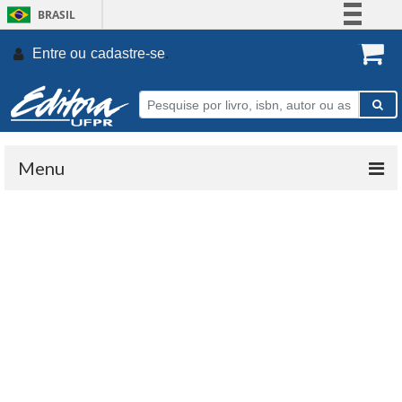
BRASIL
Simplifique!
Entre ou
cadastre-se
.
Comunica BR
Participe
Acesso à informação
Legislação
Menu
Canais