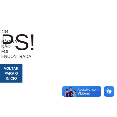
404
PS!
-
PÁGINA
NÃO
FOI
ENCONTRADA
VOLTAR
PARA O
INICIO